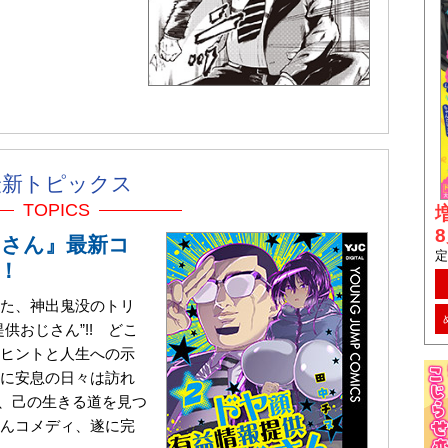
最新トピックス
TOPICS
じさん』最新コ
定
！
た、神出鬼没のトリ
供おじさん”!! どこ
ヒントと人生への示
に安息の日々は訪れ
に、己の生きる道を見つ
んコメディ、遂に完