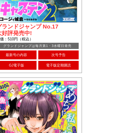
グランドジャンプ No.17
大好評発売中!
価：510円（税込）
グランドジャンプは毎月第1・3水曜日発売
最新号の内容
次号予告
GJ電子版
電子版定期購読