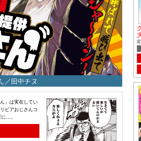
定
ん／田中チヌ
ん」は実在してい
リビアおじさんコ
ばに…。