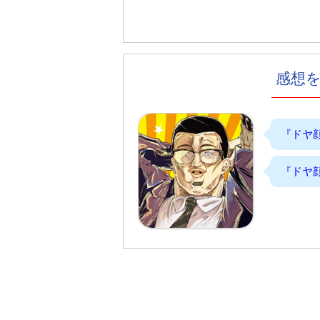
感想
『ドヤ
『ドヤ