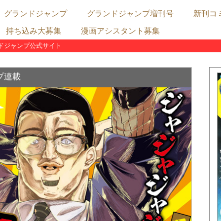
グランドジャンプ
グランドジャンプ増刊号
新刊コ
持ち込み大募集
漫画アシスタント募集
連載陣
むちゃ連載
めちゃ連載
占配信連載
グランドジャンプ最新号の内容
グランドジャンプ次号予告
グランドジャンプめちゃ最新号の内容
グランドジャンプめちゃ次号予告
グランドジャンプむちゃ最新号の内容
グランドジャンプむちゃ次号予告
ドジャンプ公式サイト
漫画賞
表
X
クト
プ連載