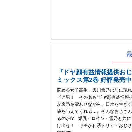
『ドヤ顔有益情報提供お
ミックス第2巻 好評発売中
悩める女子高生・天川雪乃の前に現れ
ビア男！ その名も“ドヤ顔有益情報提
か哀愁を漂わせながら、日常を生きる
唆を与えてくれる…。そんなおじさん
るのか!? 爆乳ヒロイン・雪乃と共
け出せ！ キモかわ系トリビアおじさ