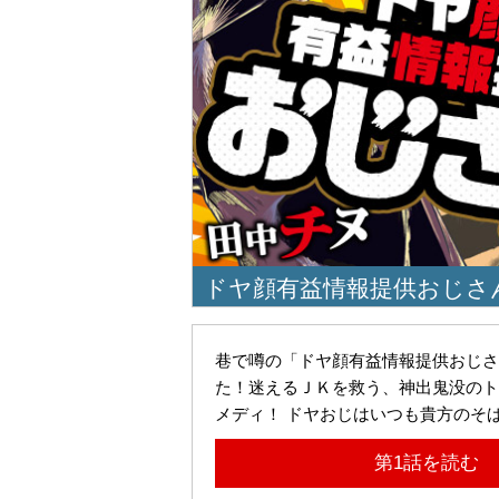
ドヤ顔有益情報提供おじさ
巷で噂の「ドヤ顔有益情報提供おじさ
た！迷えるＪＫを救う、神出鬼没のト
メディ！ ドヤおじはいつも貴方のそ
第1話を読む