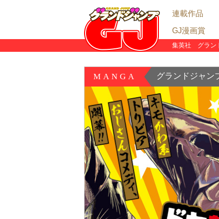
連載作品
GJ漫画賞
グランドジャンプ
グランドジャンプ
グランドジャンプ
めちゃコミック独
集英社 グラン
漫画賞TOP
グランドジャンプ
GJ漫画賞 結果発
リアタイ漫画賞・
グランドプロジェ
陣
陣
グランドジャン
MANGA