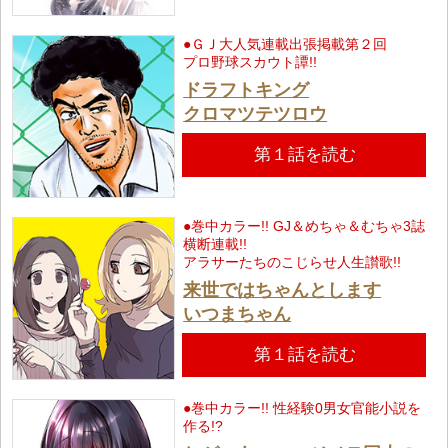
●ＧＪ大人気連載出張掲載第２回
プロ野球スカウト譚!!
ドラフトキング
クロマツテツロウ
第１話を読む
●巻中カラー!! GJ＆めちゃ＆むちゃ3誌
横断連載!!
アラサーたちのこじらせ人生讃歌!!
来世ではちゃんとします
いつまちゃん
第１話を読む
●巻中カラー!! 性経験0男女官能小説を
作る!?