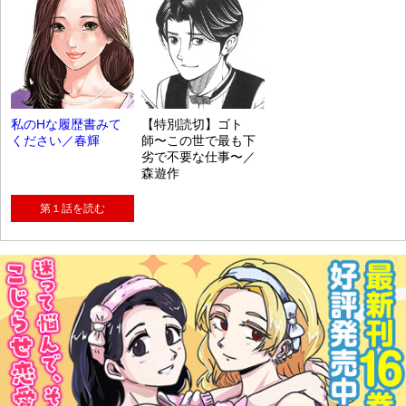
私のHな履歴書みて
【特別読切】ゴト
ください／春輝
師〜この世で最も下
劣で不要な仕事〜／
森遊作
第１話を読む