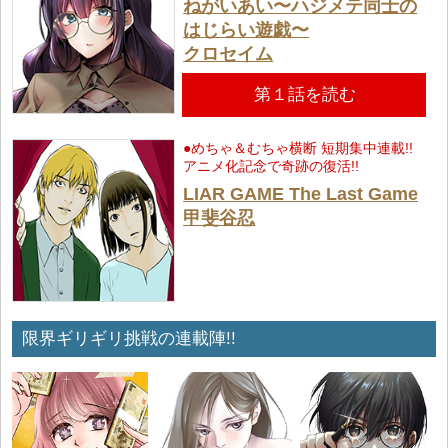
ねがいあい〜ハジメテ同士の
はじらい遊戯〜
クロセイム
第１話を読む
●めちゃ＆むちゃ横断 短期集中連載!!
アニメ化記念で奇跡の復活!!
LIAR GAME The Last Game
甲斐谷忍
限界ギリギリ挑戦の連載陣!!