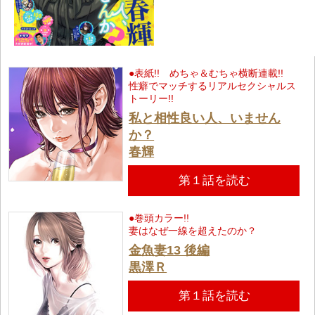
●表紙!! めちゃ＆むちゃ横断連載!!
性癖でマッチするリアルセクシャルス
トーリー!!
私と相性良い人、いません
か？
春輝
第１話を読む
●巻頭カラー!!
妻はなぜ一線を超えたのか？
金魚妻13 後編
黒澤Ｒ
第１話を読む