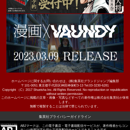
ホームページに関するお問い合わせは、(株)集英社グランドジャンプ編集部
〒101-0051 東京都千代田区神田神保町3-13 Tel.03-3230-6281
Copyright （C）2017 Shueisha Inc. All Rights Reserved. No reproduction or republication
without written permission.
このホームページに掲載の文章・画像・写真などすべての著作権は株式会社集英社が保有
します。
無断で複製することは法律で禁じられています。
集英社プライバシーガイドライン
ABJマークは、この電子書店・電子書籍配信サービスが、著作権者からコン
テンツ使用許諾を得た正規版配信サービスであることを示す