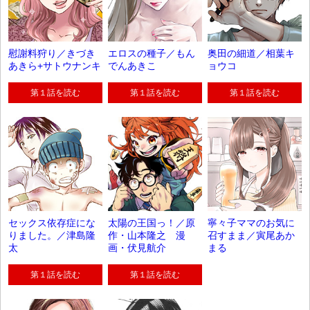
慰謝料狩り／きづき
エロスの種子／もん
奥田の細道／相葉キ
あきら+サトウナンキ
でんあきこ
ョウコ
第１話を読む
第１話を読む
第１話を読む
セックス依存症にな
太陽の王国っ！／原
寧々子ママのお気に
りました。／津島隆
作・山本隆之 漫
召すまま／寅尾あか
太
画・伏見航介
まる
第１話を読む
第１話を読む