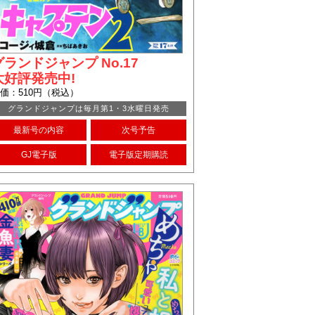
グランドジャンプ No.17
大好評発売中!
価：510円（税込）
グランドジャンプは毎月第1・3水曜日発売
最新号の内容
次号予告
GJ電子版
電子版定期購読