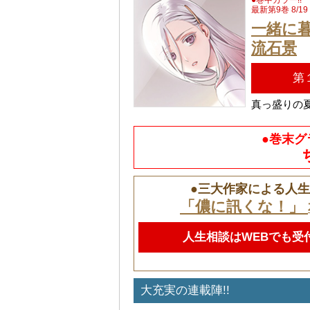
●巻中カラー!!
最新第9巻 8/1
一緒に
流石景
第
真っ盛りの
●巻末グ
●三大作家による人生
「儂に訊くな！」
人生相談はWEBでも受
大充実の連載陣!!