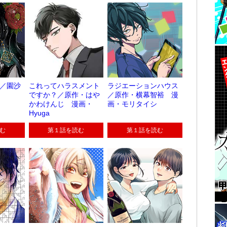
／園沙
これってハラスメント
ラジエーションハウス
ですか？／原作・はや
／原作・横幕智裕 漫
かわけんじ 漫画・
画・モリタイシ
Hyuga
む
第１話を読む
第１話を読む