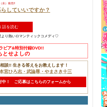
9（水）発売!!
暮らしていいですか？
１話を読む
夏より熱いロマンティックコメディ♡
ラビア&特別付録DVD!!
ちとせよしの
相談!! 生きる答えをお教えします！
本宮ひろ志・武論尊・やまさき十三
付中！ ご応募はこちらのフォームから