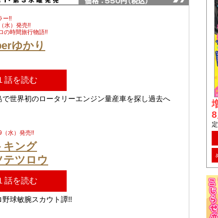
ー!!
9（水）発売!!
ロの時間旅行物語!!
uberゆかり
１話を読む
島で世界初のロータリーエンジン量産車を探し過去へ
定
19（水）発売!!
トキング
ツテツロウ
１話を読む
野球敏腕スカウト譚!!