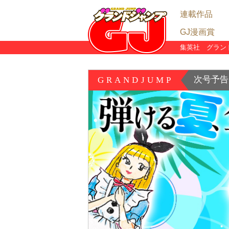
連載作品
GJ漫画賞
グランドジャンプ
グランドジャンプ
グランドジャンプ
めちゃコミック独
集英社 グラン
漫画賞TOP
グランドジャンプ
GJ漫画賞 結果発
リアタイ漫画賞・
グランドプロジェ
陣
陣
次号予告
GRANDJUMP