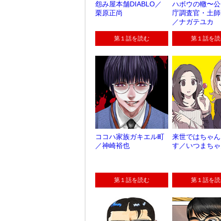
怨み屋本舗DIABLO／
ハボウの轍〜公
栗原正尚
庁調査官・土師
／ナガテユカ
第１話を読む
第１話を読
ココハ家族ガキエル町
来世ではちゃん
／神崎裕也
す／いつまちゃ
第１話を読む
第１話を読