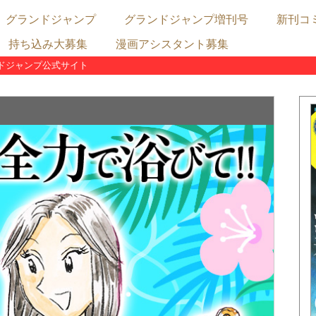
グランドジャンプ
グランドジャンプ増刊号
新刊コ
持ち込み大募集
漫画アシスタント募集
連載陣
むちゃ連載
めちゃ連載
占配信連載
グランドジャンプ最新号の内容
グランドジャンプ次号予告
グランドジャンプめちゃ最新号の内容
グランドジャンプめちゃ次号予告
グランドジャンプむちゃ最新号の内容
グランドジャンプむちゃ次号予告
ドジャンプ公式サイト
漫画賞
表
X
クト