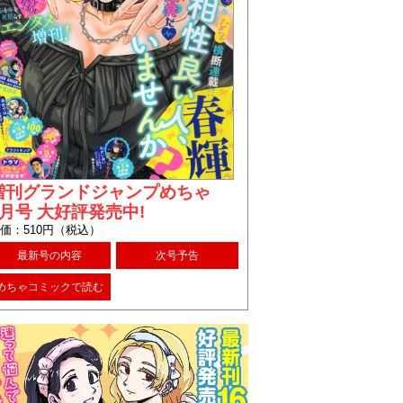
増刊グランドジャンプめちゃ
8月号 大好評発売中!
価：510円（税込）
最新号の内容
次号予告
めちゃコミックで読む