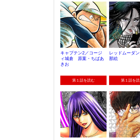
キャプテン2／コージ
レッドムーダン
ィ城倉 原案・ちばあ
那絵
きお
第１話を読む
第１話を読