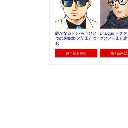
静かなるドン-もうひと
Dr.Eggs ドク
つの最終章-／新田たつ
グス／三田紀房
お
第１話を読む
第１話を読