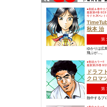
●表紙＆巻中カラ
最新第4巻 8/1
今ドキJK×レト
TimeT
秋本 治
第
ゆかりは広
飛ぶが…。
●巻頭カラー!!
最新第26巻 8/
ドラフ
クロマ
第
熱中するプロ