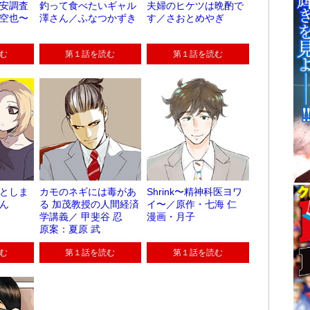
安調査
釣って食べたいギャル
夫婦のヒケツは晩酌で
空也〜
澤さん／ふなつかずき
す／さおとめやぎ
む
第１話を読む
第１話を読む
としま
カモのネギには毒があ
Shrink〜精神科医ヨワ
ん
る 加茂教授の人間経済
イ〜／原作・七海 仁
学講義／ 甲斐谷 忍
漫画・月子
原案：夏原 武
む
第１話を読む
第１話を読む