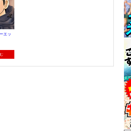
ターエッ
む