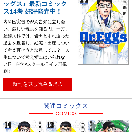
ッグス』最新コミック
ス14巻 好評発売中！
内科医実習でがん告知に立ち会
い、厳しい現実を知る円。一方、
産婦人科では、岩田とすれ違った
過去を反省し、妊娠・出産につい
て考え直そうと決意して…？ 人
生について考えずにはいられな
い!? 医学×スクールライフ群像
劇！
新刊を試し読み＆購入
関連コミックス
COMICS