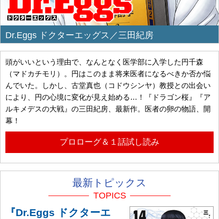
Dr.Eggs ドクターエッグス／三田紀房
頭がいいという理由で、なんとなく医学部に入学した円千森
（マドカチモリ）。円はこのまま将来医者になるべきか否か悩
んでいた。しかし、古堂真也（コドウシンヤ）教授との出会い
により、円の心境に変化が見え始める…！『ドラゴン桜』『ア
ルキメデスの大戦』の三田紀房、最新作。医者の卵の物語、開
幕！
プロローグ＆１話試し読み
最新トピックス
TOPICS
『Dr.Eggs ドクターエ