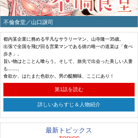
不倫食堂／山口譲司
都内某企業に務める平凡なサラリーマン、山寺隆一35歳。
出張で全国を飛び回る営業マンである彼の唯一の道楽は「食べ
歩き」。
旨い物はとことん喰らう。そして、旅先で出会った美しい人妻
も……。
食欲か、はたまた色欲か。男の醍醐味、ここにあり！
第1話を読む
詳しいあらすじ＆人物紹介
最新トピックス