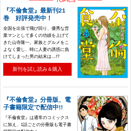
TOPICS
『不倫食堂』最新刊21
巻 好評発売中！
全国を出張で飛び回り、優秀な営
業マンとして多くの功績を上げて
きた山寺隆一。家族とグルメをこ
よなく愛し、時に人妻の誘惑に負
けてしまった男の結末は…!?
新刊を試し読み＆購入
『不倫食堂』分冊版、電
子書籍限定で配信中!!
『不倫食堂』は通常のコミックス
に加え、1話ごとの分冊版も電子書