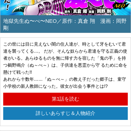
地獄先生ぬ〜べ〜NEO／原作：真倉 翔 漫画：岡野
剛
この世には目に見えない闇の住人達が、時として牙をむいて君
達を襲ってくる…。 だが、そんな奴らから君達を守る正義の使
者がいる。あらゆるものを無に帰す力を宿した「鬼の手」を持
つ鵺野鳴介（ぬ～べ～）は、子供達を悪霊から守 るために命を
懸けて戦った!!
あれから十数年……「ぬ～べ～」の教え子だった郷子は、童守
小学校の新人教師になった。彼女が出会う事件とは!?
第1話を読む
詳しいあらすじ＆人物紹介