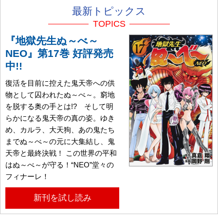
最新トピックス
TOPICS
『地獄先生ぬ～べ～
NEO』第17巻 好評発売
中!!
復活を目前に控えた鬼天帝への供
物として囚われたぬ～べ～。窮地
を脱する奥の手とは!? そして明
らかになる鬼天帝の真の姿。ゆき
め、カルラ、大天狗、あの鬼たち
までぬ～べ～の元に大集結し、鬼
天帝と最終決戦！ この世界の平和
はぬ～べ～が守る！“NEO”堂々の
フィナーレ！
新刊を試し読み