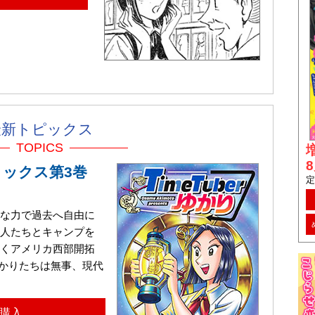
最新トピックス
TOPICS
コミックス第3巻
定
な力で過去へ自由に
人たちとキャンプを
くアメリカ西部開拓
ゆかりたちは無事、現代
購入