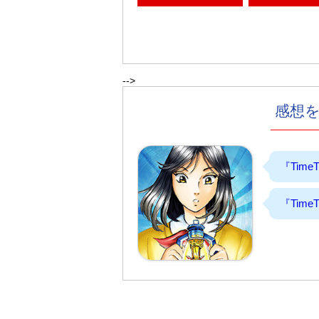
-->
感想
『Tim
『Tim