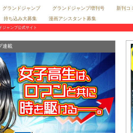
グランドジャンプ
グランドジャンプ増刊号
新刊コ
持ち込み大募集
漫画アシスタント募集
連載陣
むちゃ連載
めちゃ連載
占配信連載
グランドジャンプ最新号の内容
グランドジャンプ次号予告
グランドジャンプめちゃ最新号の内容
グランドジャンプめちゃ次号予告
グランドジャンプむちゃ最新号の内容
グランドジャンプむちゃ次号予告
ドジャンプ公式サイト
漫画賞
表
X
クト
プ連載