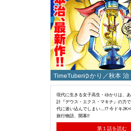
TimeTuberゆかり／秋本 治
現代に生きる女子高生・ゆかりは、あ
計『デウス・エクス・マキナ』の力で
代に迷い込んでしまい…!? 今ドキJK
旅行物語、開幕!!
第１話を読む