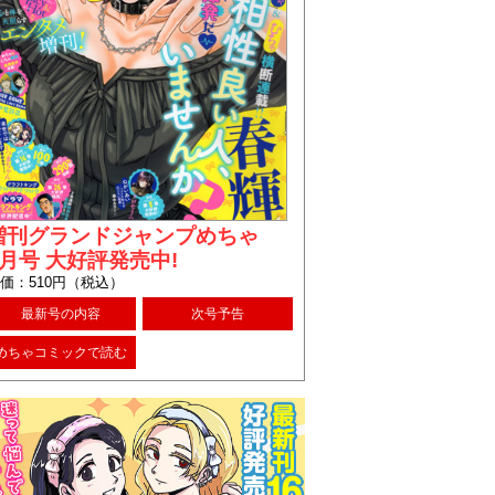
増刊グランドジャンプめちゃ
8月号 大好評発売中!
価：510円（税込）
最新号の内容
次号予告
めちゃコミックで読む