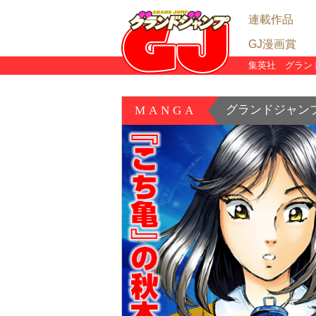
連載作品
GJ漫画賞
グランドジャンプ
グランドジャンプ
グランドジャンプ
めちゃコミック独
集英社 グラン
漫画賞TOP
グランドジャンプ
GJ漫画賞 結果発
リアタイ漫画賞・
グランドプロジェ
陣
陣
グランドジャン
MANGA