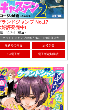
グランドジャンプ No.17
大好評発売中!
価：510円（税込）
グランドジャンプは毎月第1・3水曜日発売
最新号の内容
次号予告
GJ電子版
電子版定期購読