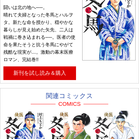
闘いは北の地へ──。
晴れて夫婦となった冬馬とハルヲ
タ。新たな命を授かり、穏やかな
暮らしが見え始めた矢先、二人は
戦禍に巻き込まれる──。医者の使
命を果たそうと抗う冬馬にやがて
残酷な現実が…。激動の幕末医療
ロマン、完結巻!!
新刊を試し読み＆購入
関連コミックス
COMICS