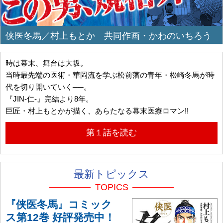
侠医冬馬／村上もとか 共同作画・かわのいちろう
時は幕末、舞台は大坂。
当時最先端の医術・華岡流を学ぶ松前藩の青年・松崎冬馬が時
代を切り開いていく──。
『JIN-仁-』完結より8年。
巨匠・村上もとかが描く、あらたなる幕末医療ロマン!!
第１話を読む
最新トピックス
TOPICS
『侠医冬馬』コミック
ス第12巻 好評発売中！