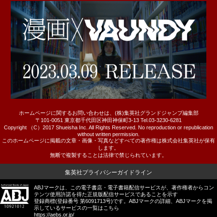
ホームページに関するお問い合わせは、(株)集英社グランドジャンプ編集部
〒101-0051 東京都千代田区神田神保町3-13 Tel.03-3230-6281
Copyright （C）2017 Shueisha Inc. All Rights Reserved. No reproduction or republication
without written permission.
このホームページに掲載の文章・画像・写真などすべての著作権は株式会社集英社が保有
します。
無断で複製することは法律で禁じられています。
集英社プライバシーガイドライン
ABJマークは、この電子書店・電子書籍配信サービスが、著作権者からコン
テンツ使用許諾を得た正規版配信サービスであることを示す
登録商標(登録番号 第6091713号)です。ABJマークの詳細、ABJマークを掲
示しているサービスの一覧はこちら
https://aebs.or.jp/