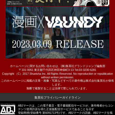
ホームページに関するお問い合わせは、(株)集英社グランドジャンプ編集部
〒101-0051 東京都千代田区神田神保町3-13 Tel.03-3230-6281
Copyright （C）2017 Shueisha Inc. All Rights Reserved. No reproduction or republication
without written permission.
このホームページに掲載の文章・画像・写真などすべての著作権は株式会社集英社が保有
します。
無断で複製することは法律で禁じられています。
集英社プライバシーガイドライン
ABJマークは、この電子書店・電子書籍配信サービスが、著作権者からコン
テンツ使用許諾を得た正規版配信サービスであることを示す
登録商標(登録番号 第6091713号)です。ABJマークの詳細、ABJマークを掲