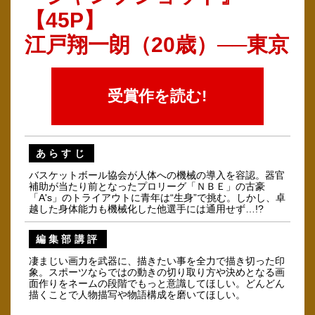
【45P】
江戸翔一朗（20歳）──東京
受賞作を読む!
あらすじ
バスケットボール協会が人体への機械の導入を容認。器官
補助が当たり前となったプロリーグ「ＮＢＥ」の古豪
「A's」のトライアウトに青年は“生身”で挑む。しかし、卓
越した身体能力も機械化した他選手には通用せず…!?
編集部講評
凄まじい画力を武器に、描きたい事を全力で描き切った印
象。スポーツならではの動きの切り取り方や決めとなる画
面作りをネームの段階でもっと意識してほしい。どんどん
描くことで人物描写や物語構成を磨いてほしい。