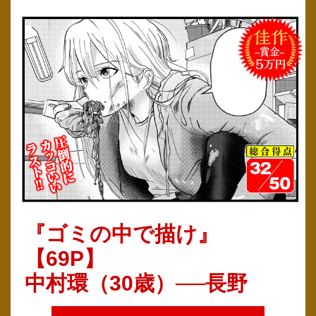
『ゴミの中で描け』
【69P】
中村環（30歳）──長野