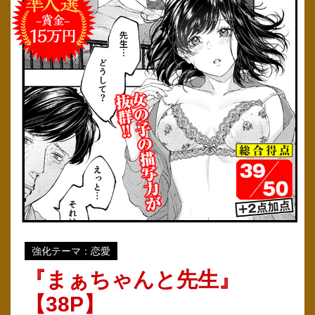
強化テーマ：恋愛
『まぁちゃんと先生』
【38P】