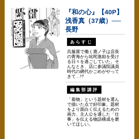
『和の心』【40P】
浅香真（37歳）──
長野
あらすじ
呉服屋で働く鹿ノ子は店長
の青海から叱咤激励を受け
る日々を過ごしていた。そ
んなとき、店に参議院議員
時代の網代かごめがやって
きて…!?
編集部講評
「着物」という題材を選ん
で描いた点で好印象。題材
をより面白く伝えるための
画力、主人公を通した「仕
事」を伝える物語構成を磨
いてほしい。