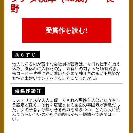
野
受賞作を読む!
あらすじ
他人に頼るのが苦手な会社員の菅野は、今日も仕事を抱え
込み、昼休みに入れたのは、飲食店の閉まった15時過ぎ。
缶コーヒー片手に迷い着いた公園で独り言の多い不思議な
女性と出逢いランチをすることになったが…?
編集部講評
ミステリアスな夫人に優しくされる男性主人公というキャ
ラ設定が良く、それを堪能させる画面の雰囲気が素敵だっ
た。女の子をより輝かせる画力を磨きつつ、どんな人に読
んでもらいたいのかを企画段階から一層練ってみてほし
い。