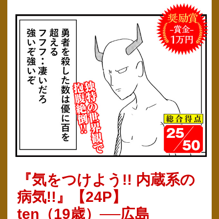
『気をつけよう!! 内蔵系の
病気!!』【24P】
ten（19歳）──広島