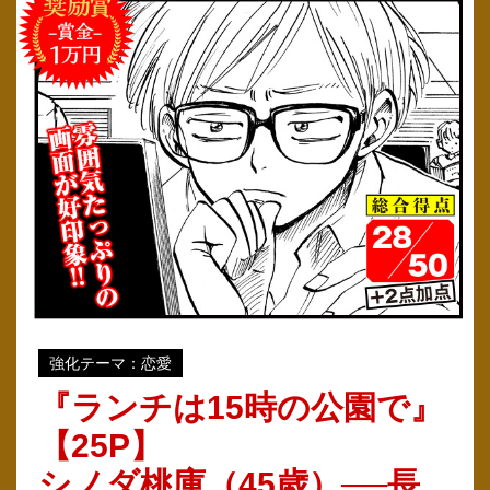
強化テーマ：恋愛
『ランチは15時の公園で』
【25P】
シノダ桃庫（45歳）──長