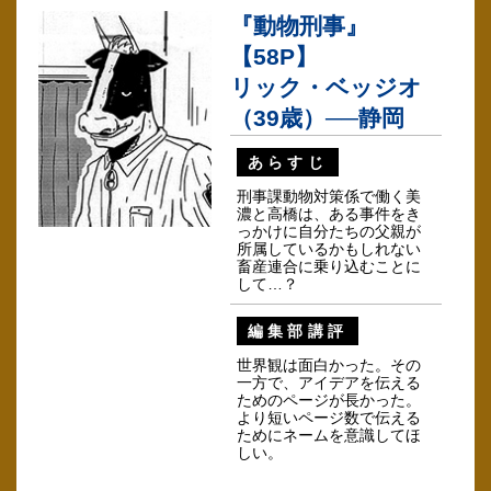
『動物刑事』
【58P】
リック・ベッジオ
（39歳）──静岡
あらすじ
刑事課動物対策係で働く美
濃と高橋は、ある事件をき
っかけに自分たちの父親が
所属しているかもしれない
畜産連合に乗り込むことに
して…？
編集部講評
世界観は面白かった。その
一方で、アイデアを伝える
ためのページが長かった。
より短いページ数で伝える
ためにネームを意識してほ
しい。