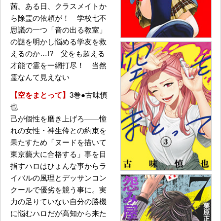
茜。ある日、クラスメイトか
ら除霊の依頼が！ 学校七不
思議の一つ「音の出る教室」
の謎を明かし悩める学友を救
えるのか…!? 父をも超える
才能で霊を一網打尽！ 当然
霊なんて見えない
【空をまとって】
3巻●古味慎
也
己が個性を磨き上げろ――憧
れの女性・神生伶との約束を
果たすため「ヌードを描いて
東京藝大に合格する」事を目
指すハロはひょんな事からラ
イバルの風理とデッサンコン
クールで優劣を競う事に。実
力の足りていない自分の勝機
に悩むハロだが高知から来た