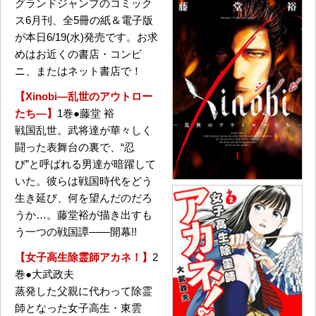
グランドジャンプのコミック
ス6月刊、全5冊の紙＆電子版
が本日6/19(水)発売です。お求
めはお近くの書店・コンビ
ニ、またはネット書店で！
【Xinobi―乱世のアウトロー
たち―】
1巻●藤堂 裕
戦国乱世。武将達が華々しく
闘った表舞台の裏で、“忍
び”と呼ばれる男達が暗躍して
いた。彼らは戦国時代をどう
生き延び、何を望んだのだろ
うか…。藤堂裕が描き出すも
う一つの戦国譚――開幕!!
【女子高生除霊師アカネ！】
2
巻●大武政夫
蒸発した父親に代わって除霊
師となった女子高生・東雲