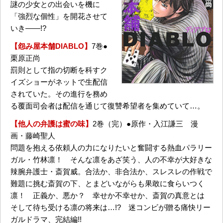
謎の少女との出会いを機に
「強烈な個性」を開花させて
いき――!?
【怨み屋本舗DIABLO】
7巻●
栗原正尚
罰則として指の切断を科すク
イズショーがネットで生配信
されていた。その進行を務め
る覆面司会者は配信を通じて復讐希望者を集めていて…。
【他人の弁護は蜜の味】
2巻（完）●原作・入江謙三 漫
画・藤崎聖人
問題を抱える依頼人の力になりたいと奮闘する熱血パラリー
ガル・竹林凛！ そんな凛をあざ笑う、人の不幸が大好きな
辣腕弁護士・斎賀威。合法か、非合法か、スレスレの作戦で
難題に挑む斎賀の下、とまどいながらも果敢に食らいつく
凛！ 正義か、悪か？ 幸せか不幸せか、斎賀の真意とは
そして待ち受ける凛の将来は…!? 迷コンビが贈る痛快リー
ガルドラマ、完結編!!