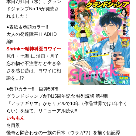
本日7月1日（水）、グラン
ドジャンプNo.15が発売さ
れました！
●表紙＆巻頭カラー!!
大人の発達障害Ⅱ ADHD
編!!
Shrink〜精神科医ヨワイ〜
原作・七海 仁 漫画・月子
忘れ物や不注意など生き辛
さを感じ蕾は、ヨワイに相
談を…!?
●巻中カラー!! 巨弾59P!!
グランドジャンプ創刊15周年記念 特別読切 第4弾!!
『アラナギサマ』からリアルで10年（作品世界では1年半く
らい）を経て、リニューアル読切!!
いちもん
冬目景
怪奇と隣合わせの一族の日常（ウラガワ）を描く伝記譚