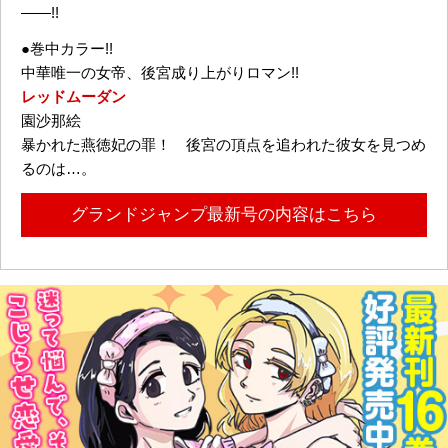
——!!
●巻中カラー!!
中華唯一の女帝、後宮成り上がりロマン!!
レッドムーダン
園沙那絵
暴かれた燕徳妃の罪！ 後宮の頂点を追われた彼女を見つめ
るのは…。
グランドジャンプ最新号の内容はこちら