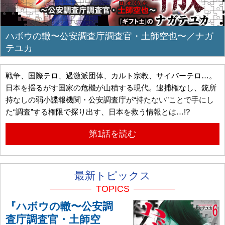
ハボウの轍〜公安調査庁調査官・土師空也〜／ナガ
テユカ
戦争、国際テロ、過激派団体、カルト宗教、サイバーテロ…。
日本を揺るがす国家の危機が山積する現代。逮捕権なし、銃所
持なしの弱小諜報機関・公安調査庁が“持たない”ことで手にし
た“調査”する権限で探り出す、日本を救う情報とは…!?
第1話を読む
最新トピックス
TOPICS
『ハボウの轍〜公安調
査庁調査官・土師空