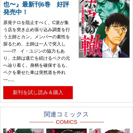
也〜』最新刊6巻 好評
発売中！
原発テロを阻止すべく、C派が集
う店を突き止め張り込み調査を行
う土師とカン。メンバーの素性を
探るため、土師は一人で突入し
――!? イ・ユジンの協力もあ
り、土師は逃亡を続けるペクの元
へ辿り着く。身柄を確保するも、
ペクを乗せた車は突然道を外れ
―…。
新刊を試し読み＆購入
関連コミックス
COMICS