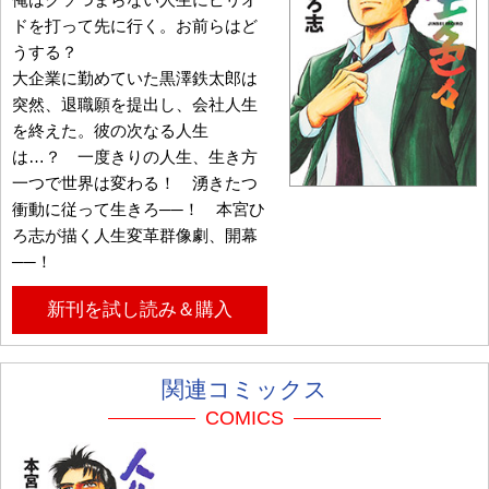
ドを打って先に行く。お前らはど
うする？
大企業に勤めていた黒澤鉄太郎は
突然、退職願を提出し、会社人生
を終えた。彼の次なる人生
は…？ 一度きりの人生、生き方
一つで世界は変わる！ 湧きたつ
衝動に従って生きろ──！ 本宮ひ
ろ志が描く人生変革群像劇、開幕
──！
新刊を試し読み＆購入
関連コミックス
COMICS